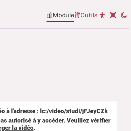
Module
Outils
o à l'adresse :
lc:/video/studi/jFJeyCZk
as autorisé à y accéder. Veuillez vérifier
rger la vidéo
.