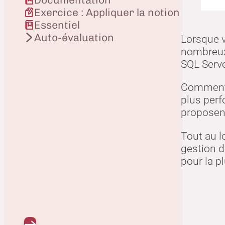
Tra
Exercice : Appliquer la notion
text
Essentiel
Auto-évaluation
Lorsque v
nombreux
SQL Serve
Comment s
plus perf
proposent
Tout au l
gestion d
pour la p