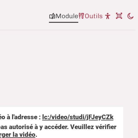
Module
Outils
o à l'adresse :
lc:/video/studi/jFJeyCZk
as autorisé à y accéder. Veuillez vérifier
rger la vidéo
.