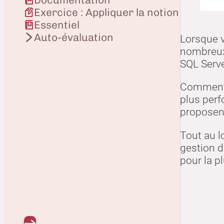
Tra
Exercice : Appliquer la notion
text
Essentiel
Auto-évaluation
Lorsque v
nombreux
SQL Serve
Comment s
plus perf
proposent
Tout au l
gestion d
pour la p