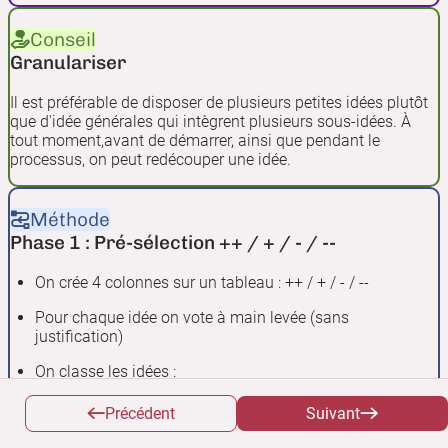
Conseil
Granulariser
Il est préférable de disposer de plusieurs petites idées plutôt
que d'idée générales qui intègrent plusieurs sous-idées. À
tout moment,avant de démarrer, ainsi que pendant le
processus, on peut redécouper une idée.
Méthode
Phase 1 : Pré-sélection ++ / + / - / --
On crée 4 colonnes sur un tableau : ++ / + / - / --
Pour chaque idée on vote à main levée (sans
justification)
On classe les idées :
Unanimité pour : ++
Précédent
Suivant
Majorité pour : +