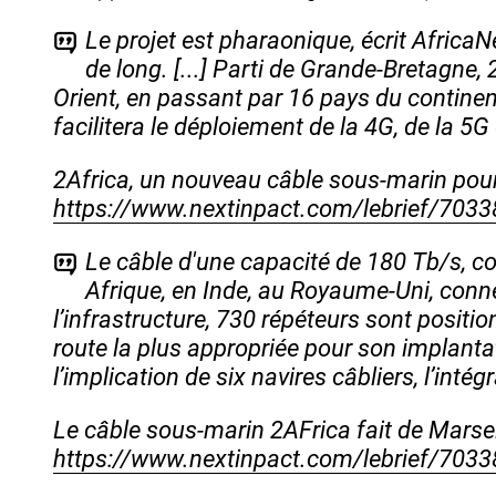
Le projet est pharaonique, écrit AfricaN
de long. [...] Parti de Grande-Bretagne,
Orient, en passant par 16 pays du continent 
facilitera le déploiement de la 4G, de la 5
2Africa, un nouveau câble sous-marin pour «
https://www.nextinpact.com/lebrief/70338/
Le câble d'une capacité de 180 Tb/s, com
Afrique, en Inde, au Royaume-Uni, conne
l’infrastructure, 730 répéteurs sont positio
route la plus appropriée pour son implantatio
l’implication de six navires câbliers, l’int
Le câble sous-marin 2AFrica fait de Marsei
https://www.nextinpact.com/lebrief/70338/