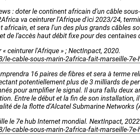
ews : doter le continent africain d’un câble sous
 2Africa va ceinturer l'Afrique d'ici 2023/24, te
africain, et sera l'un des plus grands câbles sou
G et de l’accès haut débit fixe pour des centaines
 ceinturer l'Afrique » ; NectInpact, 2020.
le-cable-sous-marin-2africa-fait-marseille-7e-
prendra 16 paires de fibres et sera à terme reli
ctant potentiellement plus de 3 milliards de pe
nnés pour amplifier le signal. Il aura fallu deux 
n. Entre le début et la fin de son installation, i
égralité de la flotte d’Alcatel Submarine Networks 
lle le 7e hub Internet mondial. NextInpact, 2022
le-cable-sous-marin-2africa-fait-marseille-7e-