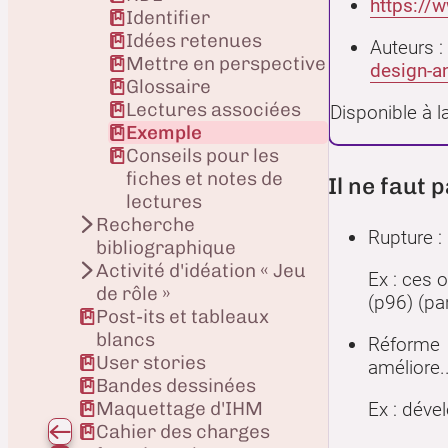
https://
Identifier
Idées retenues
Auteurs :
Mettre en perspective
design-a
Glossaire
Lectures associées
Disponible à 
Exemple
Conseils pour les
fiches et notes de
Il ne faut 
lectures
Recherche
Rupture :
bibliographique
Activité d'idéation « Jeu
Ex : ces 
de rôle »
(p96) (pa
Post-its et tableaux
blancs
Réforme :
User stories
améliore..
Bandes dessinées
Maquettage d'IHM
Ex : déve
Cahier des charges