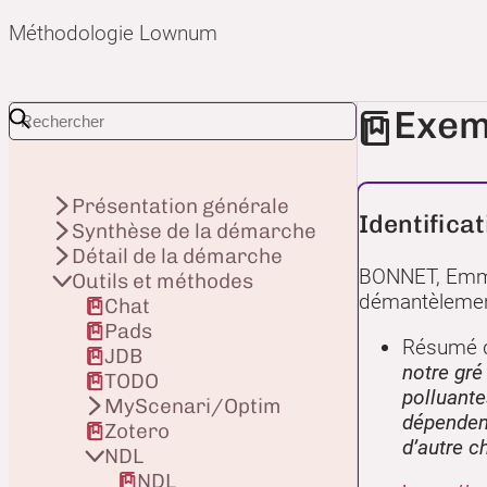
Méthodologie Lownum
Exem
Présentation générale
Identificat
Synthèse de la démarche
Détail de la démarche
BONNET, Emman
Outils et méthodes
démantèlement
Chat
Pads
Résumé de
JDB
notre gré
TODO
polluante
MyScenari/Optim
dépendent
Zotero
d’autre c
NDL
NDL