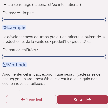
au sens large (national et/ou international).
Estimez cet impact.
Exemple
Le développement de <mon projet> entraînera la baisse de la
production et de la vente de <produit1>, <produit2>...
Estimation chiffrées : ...
Méthode
Argumenter cet impact économique négatif (cette prise de
risque) par un argument éthique, c'est à dire un gain non
économique par ailleurs :
sobre (carbone, ressource...)
Précédent
Suivant
durable socialement (agréable pour les clients, agréable
pour les salariés de l'entreprise, attirant pour les futurs