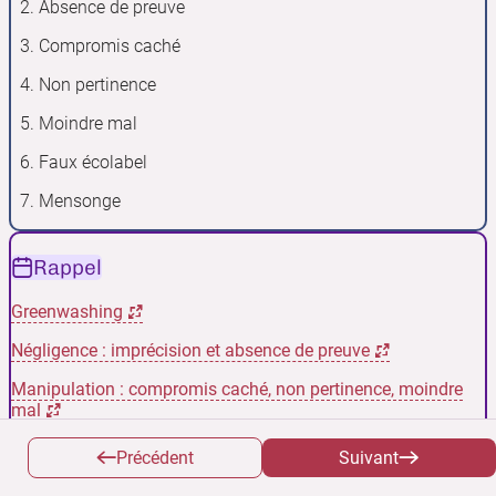
Absence de preuve
Compromis caché
Non pertinence
Moindre mal
Faux écolabel
Mensonge
Rappel
Greenwashing
Négligence : imprécision et absence de preuve
Manipulation : compromis caché, non pertinence, moindre
mal
Mensonge : Faux écolabel et autres mensonges
Précédent
Suivant