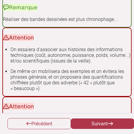
Remarque
Réaliser des bandes dessinées est plus chronophage...
Attention
On essaiera d'associer aux histoires des informations
techniques (coût, autonomie, puissance, poids, volume...)
et/ou scientifiques (issues de la veille).
De même on mobilisera des exemples et on évitera les
phrases générale, et on proposera des quantifications
chiffrées plutôt que des adverbe (« 42 » plutôt que
« beaucoup »).
Attention
Rédigez au présent ce qu'une personne est en train de
Précédent
Suivant
faire (pas ce qu'elle voudrait faire par exemple).