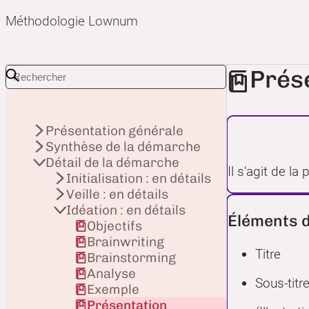
Méthodologie Lownum
Prése
Présentation générale
Synthèse de la démarche
Détail de la démarche
Il s'agit de la
Initialisation : en détails
Veille : en détails
Idéation : en détails
Éléments d
Objectifs
Brainwriting
Titre
Brainstorming
Analyse
Sous-titr
Exemple
Présentation