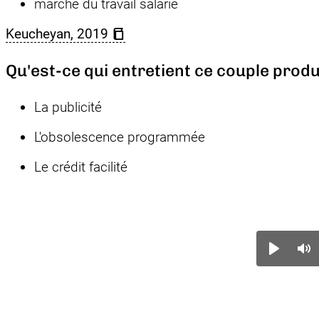
marché du travail salarié
Keucheyan, 2019
Qu'est-ce qui entretient ce couple pro
La publicité
L'obsolescence programmée
Le crédit facilité
Lectu
A
/
/
Transcrip
Paus
D
textuelle
l
s