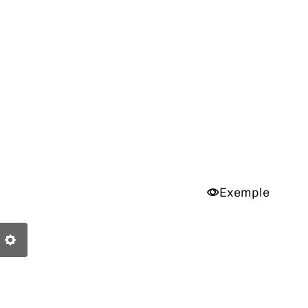
Exemple
ure
Options
d'accessibilité