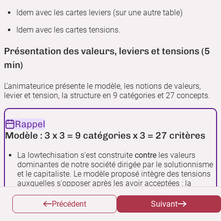
Idem avec les cartes leviers (sur une autre table)
Idem avec les cartes tensions.
Présentation des valeurs, leviers et tensions (5
min)
L’animateurice présente le modèle, les notions de valeurs,
levier et tension, la structure en 9 catégories et 27 concepts.
Rappel
Modèle : 3 x 3 = 9 catégories x 3 = 27 critères
La lowtechisation s'est construite
contre
les valeurs
dominantes de notre société dirigée par le solutionnisme
et le capitaliste. Le modèle proposé intègre des tensions
auxquelles s'opposer après les avoir acceptées : la
croissance économique, le progrès technique et la
consommation individuelle.
Il s'agit ni de les nier, « il n'y a
Précédent
Suivant
pas de problème », ni de les naturaliser, « c'est comme ça
».