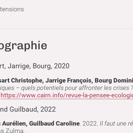
, tensions
iographie
t, Jarrige, Bourg, 2020
art Christophe, Jarrige François, Bourg Domin
iques – quels potentiels pour affronter les crises 
.
https://www.cairn.info/revue-la-pensee-ecolog
and Guilbaud, 2022
 Aurélien, Guilbaud Caroline
.
2022
.
Il faut une 
ns Zulma
.