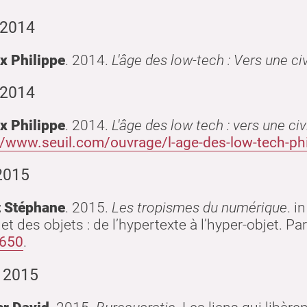
 2014
x Philippe
.
2014
.
L'âge des low-tech : Vers une c
 2014
x Philippe
.
2014
.
L'âge des low tech : vers une c
//www.seuil.com/ouvrage/l-age-des-low-tech-p
2015
t Stéphane
.
2015
.
Les tropismes du numérique
. i
net des objets : de l’hypertexte à l’hyper-objet.
Par
650
.
, 2015