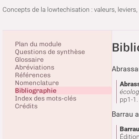
Concepts de la lowtechisation : valeurs, leviers
Plan du module
Bibl
Questions de synthèse
Glossaire
Abréviations
Abrassar
Références
Nomenclature
Abrass
Bibliographie
écolog
Index des mots-clés
pp1-1
Crédits
Barrau 
Barrau
Éditio