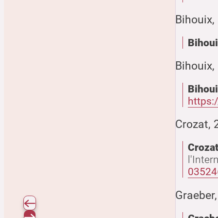
Bihouix,
Bihoui
Bihouix,
Bihoui
https:
Crozat, 
Croza
l'Inter
03524
Graeber