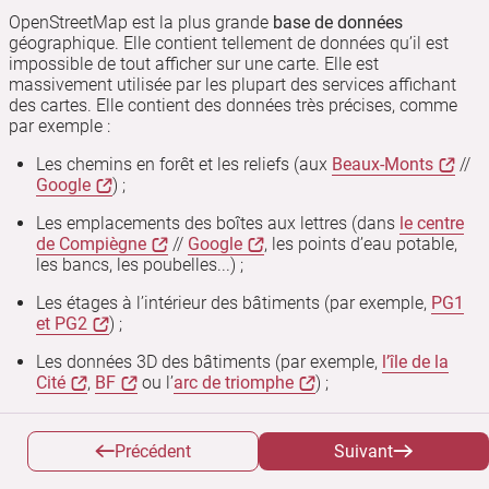
OpenStreetMap est la plus grande
base de données
géographique. Elle contient tellement de données qu’il est
impossible de tout afficher sur une carte. Elle est
massivement utilisée par les plupart des services affichant
des cartes. Elle contient des données très précises, comme
par exemple :
Les chemins en forêt et les reliefs (aux
Beaux-Monts
//
Google
) ;
Les emplacements des boîtes aux lettres (dans
le centre
de Compiègne
//
Google
, les points d’eau potable,
les bancs, les poubelles...) ;
Les étages à l’intérieur des bâtiments (par exemple,
PG1
et PG2
) ;
Les données 3D des bâtiments (par exemple,
l’île de la
Cité
,
BF
ou l’
arc de triomphe
) ;
Des données cartographiques en zones rurales,
notamment là où Google n’a pas d’intérêt commercial :
Précédent
Suivant
c’est là qu’intervient
Humanitarian OSM Team
.