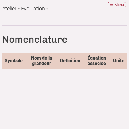
Menu
Atelier « Évaluation »
Nomenclature
Nom de la
Équation
Symbole
Définition
Unité
grandeur
associée