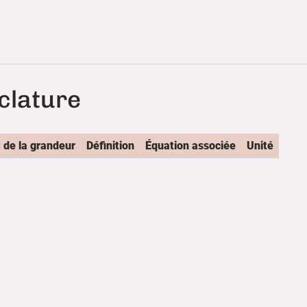
lature
de la grandeur
Définition
Équation associée
Unité