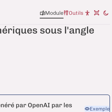
Module
Outils
riques sous l'angle
généré par OpenAI par les
Exemple