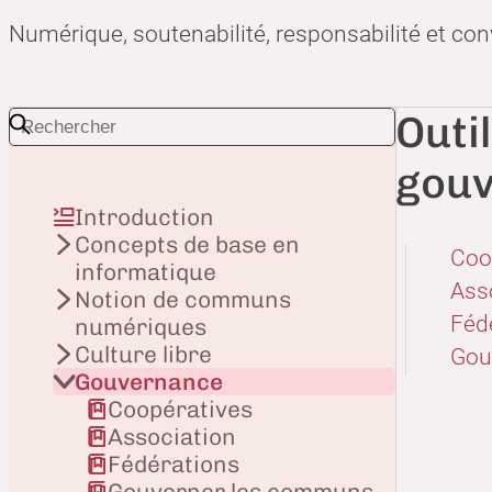
Numérique, soutenabilité, responsabilité et con
Outi
gou
Introduction
Concepts de base en
Coo
informatique
Ass
Notion de communs
Féd
numériques
Culture libre
Gou
Gouvernance
Coopératives
Association
Fédérations
Gouverner les communs