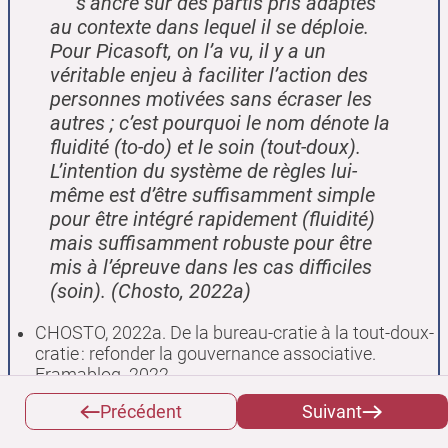
s’ancre sur des partis pris adaptés
au contexte dans lequel il se déploie.
Pour Picasoft, on l’a vu, il y a un
véritable enjeu à faciliter l’action des
personnes motivées sans écraser les
autres ; c’est pourquoi le nom dénote la
fluidité
(to-do) et le
soin
(tout-doux).
L’intention du système de règles lui-
même est d’être suffisamment simple
pour être intégré rapidement (fluidité)
mais suffisamment robuste pour être
mis à l’épreuve dans les cas difficiles
(soin). (Chosto, 2022a)
CHOSTO, 2022a. De la bureau-cratie à la tout-doux-
cratie : refonder la gouvernance associative.
Framablog. 2022.
https://framablog.org/2022/09/05/de-la-bureau-
Précédent
Suivant
cratie-a-la-tout-doux-cratie-refonder-la-
gouvernance-associative/