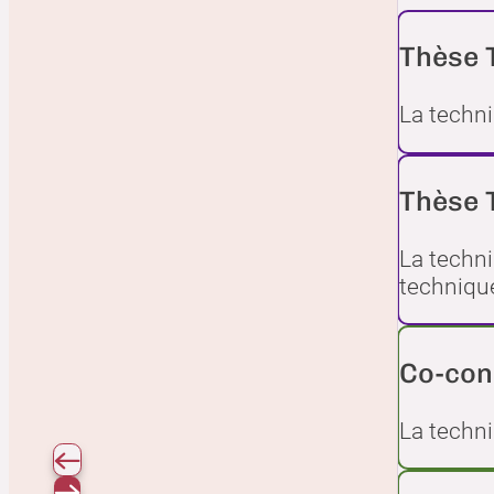
Thèse T
La techni
Thèse T
La techni
techniqu
Co-cons
La techn