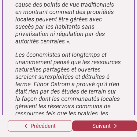
cause des points de vue traditionnels
en montrant comment des propriétés
locales peuvent être gérées avec
succès par les habitants sans
privatisation ni régulation par des
autorités centrales
».
Les économistes ont longtemps et
unanimement pensé que les ressources
naturelles partagées et ouvertes
seraient surexploitées et détruites à
terme. Elinor Ostrom a prouvé qu’il n’en
était rien par des études de terrain sur
la façon dont les communautés locales
géraient les réservoirs communs de
ressources tels que les prairies, les
zones de pêche ou les forêts. Elle a
Précédent
Suivant
montré que lorsque des utilisateurs
étaient présents simultanément, au fil