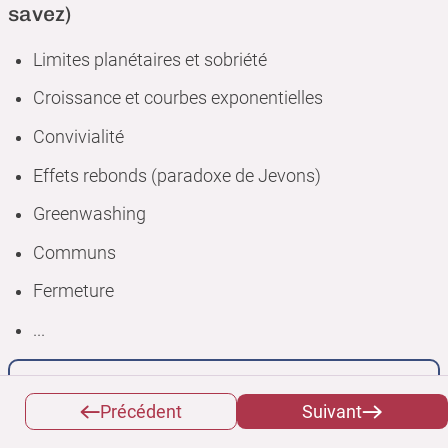
savez)
Limites planétaires et sobriété
Croissance et courbes exponentielles
Convivialité
Effets rebonds (paradoxe de Jevons)
Greenwashing
Communs
Fermeture
...
Exemple
Précédent
Suivant
Putain et moi je bosse chez Total