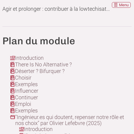
Menu
Agir et prolonger : contribuer à la lowtechisation en tant qu'ingénieur
Plan du module
Introduction
There Is No Alternative ?
Déserter ? Bifurquer ?
Choisir
Exemples
Influencer
Continuer
Emploi
Exemples
"Ingénieur.es qui doutent, repenser notre rôle et
nos choix" par Olivier Lefebvre (2025)
Introduction