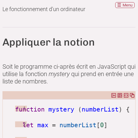
Menu
Le fonctionnement d'un ordinateur
Appliquer la notion
Soit le programme ci-après écrit en JavaScript qui
utilise la fonction
mystery
qui prend en entrée une
liste de nombres.
CTRL+C pour copier, CTRL+V pour coller
function
1
mystery
 (
numberList
) {
let
2
max
=
numberList
[
0
]