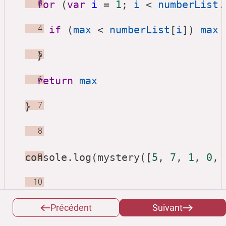
for
3
 (
var
i
=
1
; 
i
<
numberList
.
4
if
 (
max
<
numberList
[
i
]) 
max
  }
5
return
6
max
}
7
8
console
9
.
log
(
mystery
([
5
, 
7
, 
1
, 
0
, 
10
Précédent
Suivant
La ligne commençant par
for
crée ce qu'on