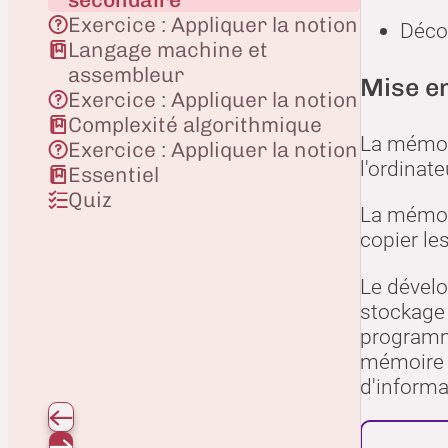
Exercice : Appliquer la notion
Décou
Langage machine et
assembleur
Mise en
Exercice : Appliquer la notion
Complexité algorithmique
La mémoir
Exercice : Appliquer la notion
l'ordinat
Essentiel
Quiz
La mémoir
copier le
Le dévelo
stockage 
programme
mémoire v
d'informa