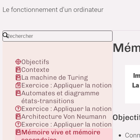
Le fonctionnement d'un ordinateur
Mémo
Objectifs
Contexte
Im
La machine de Turing
La
Exercice : Appliquer la notion
Automates et diagramme
états-transitions
Tra
Exercice : Appliquer la notion
text
Objecti
Architecture Von Neumann
Exercice : Appliquer la notion
Mémoire vive et mémoire
Conna
secondaire