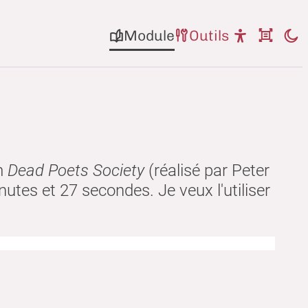
Module
Outils
0.25
0.5
0.75
Normale
1.25
1.5
1.75
lm
Dead Poets Society
(réalisé par Peter
Vitesse de lecture
2
inutes et 27 secondes. Je veux l'utiliser
extuelle