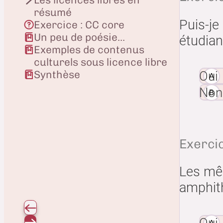
résumé
Puis-je
Exercice : CC core
Un peu de poésie...
étudian
Exemples de contenus
culturels sous licence libre
Synthèse
Oui
Non
Exerci
Les mêm
amphith