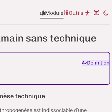
Module
Outils
humain sans technique
Définition
enèse technique
anthropogenèse est indissociable d'une