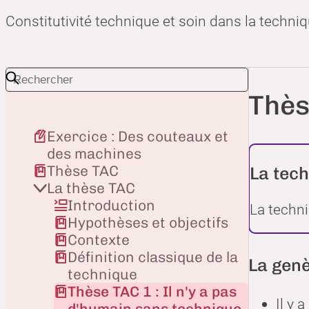
Constitutivité technique et soin dans la techni
Thès
Exercice : Des couteaux et
des machines
Thèse TAC
La tech
La thèse TAC
Introduction
La techn
Hypothèses et objectifs
Contexte
Définition classique de la
La genè
technique
Thèse TAC 1 : Il n'y a pas
Il y 
d'humain sans technique