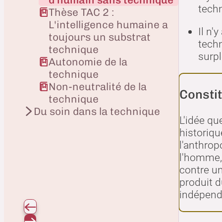
tech
Thèse TAC 2 :
L'intelligence humaine a
Il n'
toujours un substrat
techn
technique
surp
Autonomie de la
technique
Non-neutralité de la
Consti
technique
Du soin dans la technique
L'idée q
historiqu
l'anthrop
l'homme, 
contre u
produit d
indépend